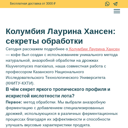
+7(967)-778-7
Бесплатная доставка от 3000 ₽
Колумбия Лаурина Хансен:
секреты обработки
Сегодня расскажем подробнее о
Колумбии Лаурина Хансен
— кофе был создан с использованием уникального метода
натуральной, анаэробной обработки на дрожжах
Kluyveromyces marxianus, наша совместная работа с
профессором Казанского Национального
Исследовательского Технологического Университета
(КНИТУ-КХТИ).
В чём секрет яркого тропического профиля и
искристой кислотности лота?
Первое:
метод обработки. Мы выбрали анаэробную
ферментацию с добавлением специализированных
дрожжей, использующихся в различных ферментационных
процессах благодаря их эффективности и способности
улучшать вкусовые характеристики продукта.