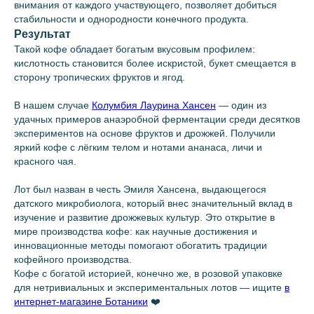
внимания от каждого участвующего, позволяет добиться
стабильности и однородности конечного продукта.
Результат
Такой кофе обладает богатым вкусовым профилем:
кислотность становится более искристой, букет смещается в
сторону тропических фруктов и ягод.
Подпишитесь на нашу рассылку,
В нашем случае
Колумбия Лаурина Хансен
— один из
чтобы узнавать о новинках первыми
удачных примеров анаэробной ферментации среди десятков
экспериментов на основе фруктов и дрожжей. Получили
яркий кофе с лёгким телом и нотами ананаса, личи и
красного чая.
Лот был назван в честь Эмиля Хансена, выдающегося
датского микробиолога, который внес значительный вклад в
Подписаться
изучение и развитие дрожжевых культур. Это открытие в
мире производства кофе: как научные достижения и
инновационные методы помогают обогатить традиции
Контакты
Почитать
кофейного производства.
+7(965)-585-14-67
Блог
Связаться с руководителем
Команда
Кофе с богатой историей, конечно же, в розовой упаковке
Реквизиты
Словарь Бариста
для нетривиальных и экспериментальных лотов — ищите
в
География кофе
Вакансии
интернет-магазине Ботаники
❤️
FAQ
Карта