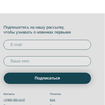
Брю бот: гид по кофе
Коммьюнити
Информация
Телеграм- канал
Публичная оферта
Пользовательское соглашение
MAX
Запрещенная соц. сеть
Политика обработки персональных данных
Мы в VK
Оптовый отдел
Аренда оборудования
Кофе оптом
Оптовый личный кабинет
Ботаника Coffee Roasters