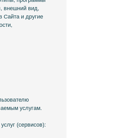
отипы, программы
я, внешний вид,
в Сайта и другие
ости,
льзователю
ваемым услугам.
услуг (сервисов):