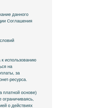
жание данного
кции Соглашения
условий
а к использованию
ься на
платы, за
рнет-ресурса.
на платной основе)
е ограничиваясь,
ией о действиях