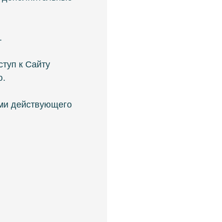
.
туп к Сайту
ю.
ами действующего