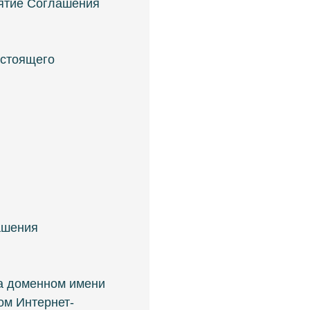
нятие Соглашения
астоящего
ашения
на доменном имени
ом Интернет-