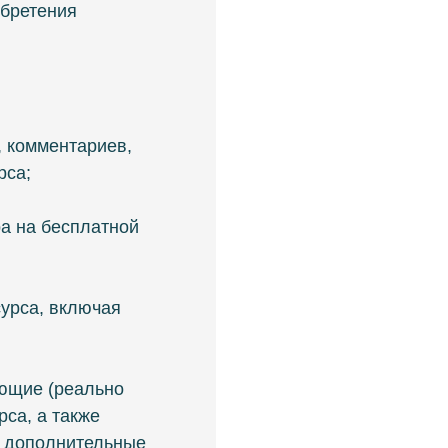
обретения
 комментариев,
рса;
ра на бесплатной
сурса, включая
ующие (реально
са, а также
 дополнительные