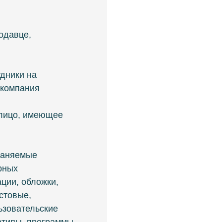
одавце,
удники на
 компания
– лицо, имеющее
храняемые
рных
ации, обложки,
стовые,
ьзовательские