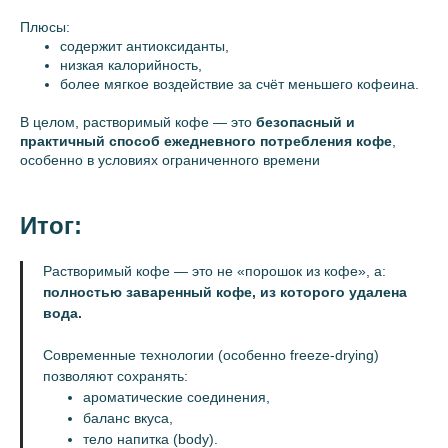
Плюсы:
содержит антиоксиданты,
низкая калорийность,
более мягкое воздействие за счёт меньшего кофеина.
В целом, растворимый кофе — это
безопасный и
практичный способ ежедневного потребления кофе
,
особенно в условиях ограниченного времени
Итог:
Подпишитесь на нашу рассылку,
Растворимый кофе — это не «порошок из кофе», а:
чтобы узнавать о новинках первыми
полностью заваренный кофе, из которого удалена
вода.
Современные технологии (особенно freeze-drying)
позволяют сохранять:
ароматические соединения,
Подписаться
баланс вкуса,
тело напитка (body).