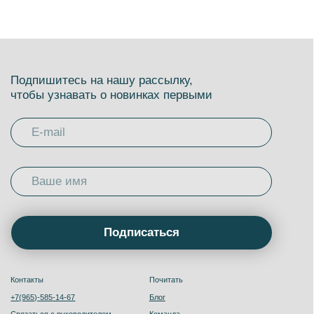
Контакты
Почитать
+7(965)-585-14-67
Блог
Связаться с руководителем
Команда
Реквизиты
Словарь Бариста
География кофе
Вакансии
FAQ
Карта
Брю бот: гид по кофе
Коммьюнити
Информация
Телеграм- канал
Публичная оферта
Пользовательское соглашение
MAX
Запрещенная соц. сеть
Политика обработки персональных данных
Мы в VK
Оптовый отдел
Аренда оборудования
Кофе оптом
Оптовый личный кабинет
Ботаника Coffee Roasters