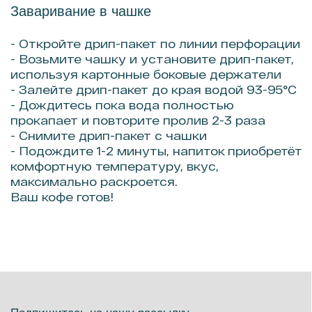
Подпишитесь на нашу рассылку,
чтобы узнавать о новинках первыми
Подписаться
Контакты
Почитать
+7(965)-585-14-67
Блог
Связаться с руководителем
Команда
Реквизиты
Словарь Бариста
География кофе
Вакансии
FAQ
Карта
Брю бот: гид по кофе
Коммьюнити
Информация
Телеграм- канал
Публичная оферта
Пользовательское соглашение
MAX