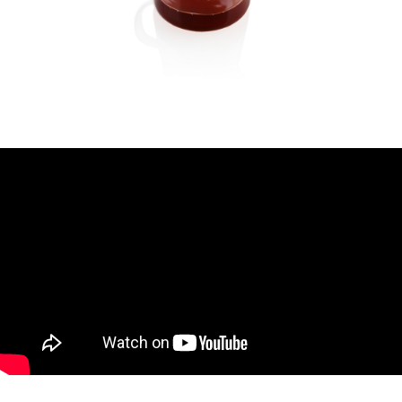
Заваривание в чашке
- Откройте дрип-пакет по линии перфорации
- Возьмите чашку и установите дрип-пакет,
используя картонные боковые держатели
- Залейте дрип-пакет до края водой 93-95°С
- Дождитесь пока вода полностью
прокапает и повторите пролив 2-3 раза
- Снимите дрип-пакет с чашки
- Подождите 1-2 минуты, напиток приобретёт
комфортную температуру, вкус,
максимально раскроется.
Ваш кофе готов!