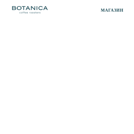
МАГАЗИН
гвоздика
Сиропистая чашка с нотами аниса, апельсиновой цедры, гвоздики,
лёгкого биттера, сладостью черноплодки и апельсина и лёгким
послевкусием пряностей
Кислотность
Сладость
Горечь