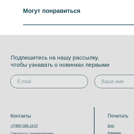
чтобы узнавать о новинках первыми
Контакты
Почитать
+7(965)-585-14-67
Блог
Команда
Связаться с руководителем
Словарь Бариста
Реквизиты
Карта
География кофе
Вакансии
Брю бот: гид по кофе
FAQ
Оптовый отдел
Аренда оборудования
Кофе оптом
Оптовый личный кабинет