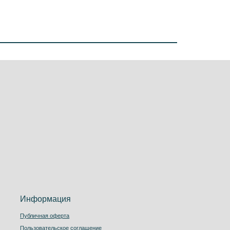
ация
ферта
ьское соглашение
работки персональных данных