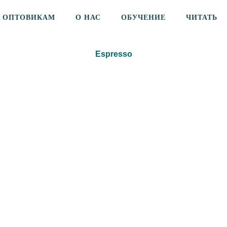
ОПТОВИКАМ
О НАС
ОБУЧЕНИЕ
ЧИТАТЬ
Espresso
Бленд
Бальзамика
аниса
черноплодка
апельсин