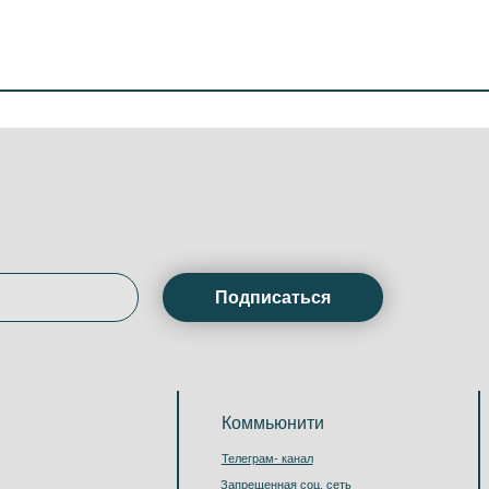
Подписаться
Коммьюнити
Информ
Телеграм- канал
Публичная о
Запрещенная соц. сеть
Пользовател
Мы в VK
Политика об
MAX