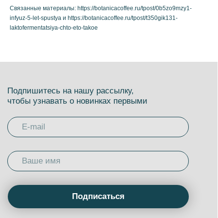
Связанные материалы: https://botanicacoffee.ru/tpost/0b5zo9mzy1-
Ботаника Coffee Roasters
infyuz-5-let-spustya и https://botanicacoffee.ru/tpost/t350gik131-
laktofermentatsiya-chto-eto-takoe