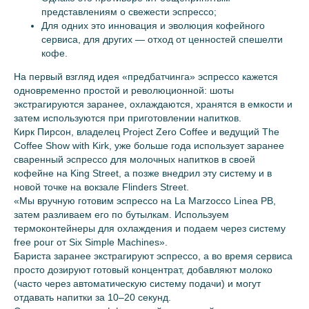
представлениям о свежести эспрессо;
Для одних это инновация и эволюция кофейного
сервиса, для других — отход от ценностей спешелти
кофе.
На первый взгляд идея «предбатчинга» эспрессо кажется
одновременно простой и революционной: шоты
экстрагируются заранее, охлаждаются, хранятся в емкости и
затем используются при приготовлении напитков.
Кирк Пирсон, владелец Project Zero Coffee и ведущий The
Coffee Show with Kirk, уже больше года использует заранее
сваренный эспрессо для молочных напитков в своей
кофейне на King Street, а позже внедрил эту систему и в
новой точке на вокзале Flinders Street.
«Мы вручную готовим эспрессо на La Marzocco Linea PB,
затем разливаем его по бутылкам. Используем
термоконтейнеры для охлаждения и подаем через систему
free pour от Six Simple Machines».
Бариста заранее экстрагируют эспрессо, а во время сервиса
просто дозируют готовый концентрат, добавляют молоко
(часто через автоматическую систему подачи) и могут
отдавать напитки за 10–20 секунд.