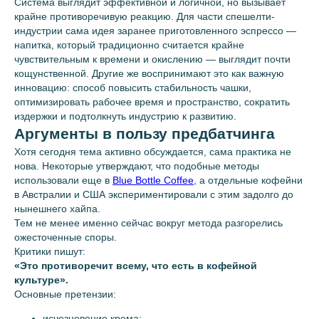
Система выглядит эффективной и логичной, но вызывает
крайне противоречивую реакцию. Для части спешелти-
индустрии сама идея заранее приготовленного эспрессо —
напитка, который традиционно считается крайне
чувствительным к времени и окислению — выглядит почти
кощунственной. Другие же воспринимают это как важную
инновацию: способ повысить стабильность чашки,
оптимизировать рабочее время и пространство, сократить
издержки и подтолкнуть индустрию к развитию.
Аргументы в пользу предбатчинга
Хотя сегодня тема активно обсуждается, сама практика не
нова. Некоторые утверждают, что подобные методы
использовали еще в
Blue Bottle Coffee
, а отдельные кофейни
в Австралии и США экспериментировали с этим задолго до
нынешнего хайпа.
Тем не менее именно сейчас вокруг метода разгорелись
ожесточенные споры.
Критики пишут:
«Это противоречит всему, что есть в кофейной
культуре».
Основные претензии:
исчезновение крема;