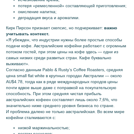
потеря «ремесленной» составляющей приготовления;
окисление напитка;
деградация вкуса и ароматики.
Кирк Пирсон признает скепсис, но подчеркивает:
важно
учитывать контекст.
«Я убежден, что индустрии нужны более простые способы
подачи кофе. Австралийские кофейни работают с огромным
потоком гостей, при этом цены на кофе здесь — одни из
самых низких среди развитых стран. Кафе буквально
выживают».
Согласно данным Pablo & Rusty’s Coffee Roasters, средняя
цена small flat white в крупных городах Австралии — около
AU$4.78, тогда как в ряде международных городов цены
почти вдвое выше даже с поправкой на покупательскую
способность. При этом средняя чистая прибыль
австралийских кофеен составляет лишь около 7,6%, что
значительно ниже среднего уровня бизнеса по стране.
И проблема далеко не только австралийская. Во всем мире
кофейни сталкиваются с:
низкой маржинальностью;
ростом расходов;