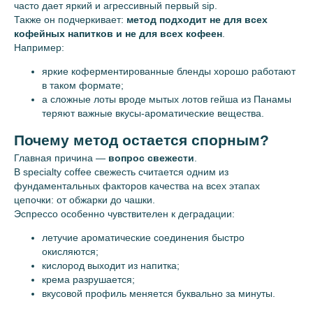
Аренда оборудования
часто дает яркий и агрессивный первый sip.
Кофе оптом
Также он подчеркивает:
метод подходит не для всех
Оптовый личный кабинет
кофейных напитков и не для всех кофеен
.
Например:
Ботаника Coffee Roasters
яркие коферментированные бленды хорошо работают
в таком формате;
а сложные лоты вроде мытых лотов гейша из Панамы
теряют важные вкусы-ароматические вещества.
Почему метод остается спорным?
Главная причина —
вопрос свежести
.
В specialty coffee свежесть считается одним из
фундаментальных факторов качества на всех этапах
цепочки: от обжарки до чашки.
Эспрессо особенно чувствителен к деградации:
летучие ароматические соединения быстро
окисляются;
кислород выходит из напитка;
крема разрушается;
вкусовой профиль меняется буквально за минуты.