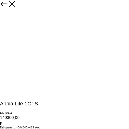
Appia Life 1Gr S
БОТ0111
140300,00
р.
Габариты : 404x545x498 мм.