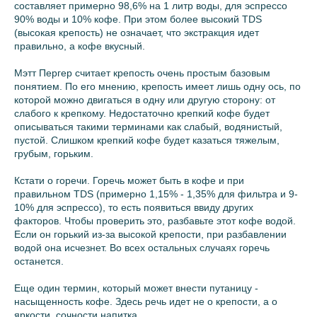
составляет примерно 98,6% на 1 литр воды, для эспрессо
90% воды и 10% кофе. При этом более высокий TDS
(высокая крепость) не означает, что экстракция идет
правильно, а кофе вкусный.
Мэтт Пергер считает крепость очень простым базовым
понятием. По его мнению, крепость имеет лишь одну ось, по
которой можно двигаться в одну или другую сторону: от
слабого к крепкому. Недостаточно крепкий кофе будет
описываться такими терминами как слабый, водянистый,
пустой. Слишком крепкий кофе будет казаться тяжелым,
грубым, горьким.
Кстати о горечи. Горечь может быть в кофе и при
правильном TDS (примерно 1,15% - 1,35% для фильтра и 9-
10% для эспрессо), то есть появиться ввиду других
факторов. Чтобы проверить это, разбавьте этот кофе водой.
Если он горький из-за высокой крепости, при разбавлении
водой она исчезнет. Во всех остальных случаях горечь
останется.
Еще один термин, который может внести путаницу -
насыщенность кофе. Здесь речь идет не о крепости, а о
яркости, сочности напитка.