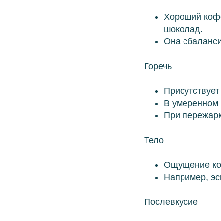
Хороший кофе
шоколад.
Она сбаланси
Горечь
Присутствует
В умеренном 
При пережарк
Тело
Ощущение коф
Например, эс
Послевкусие