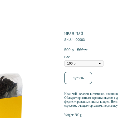
ИВАН-ЧАЙ
SKU:
Ч-00083
500
р.
500
р.
Вес.
Купить
Иван-чай - кладезь витаминов, являю
Обладает приятным терпким вкусом с д
ферментированные листья кипрея. Не сче
стрессом, очищает организм, нормализу
Weight: 200 g